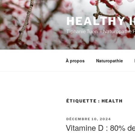
Aller
au
HEALTHY I
contenu
principal
Tiphanie Tueni – Naturopathe P
À propos
Naturopathie
ÉTIQUETTE :
HEALTH
PUBLIÉ
DÉCEMBRE 10, 2024
LE
Vitamine D : 80% de