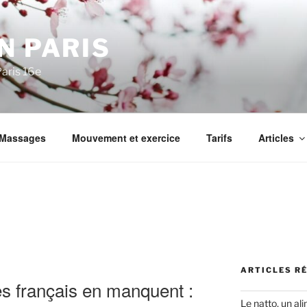
N PARIS
aris 16e
Massages
Mouvement et exercice
Tarifs
Articles
ARTICLES R
s français en manquent :
Le natto, un al