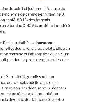
amine du soleil et justement à cause du
est synonyme de carence en vitamine D.
tion santé, 80,1% des français
e en vitamine D, 42,5% un déficit modéré
ère.
e D est en réalité une
hormone
 l’effet des rayons ultraviolets. Elle a un
sation osseuse et l’absorption du calcium
e soit pendant la grossesse, la croissance
cité un intérêt grandissant non
ce des déficits, quelle que soit la
mais en raison des découvertes récentes
alement un rôle dans l’immunité, au
r la diversité des bactéries de notre