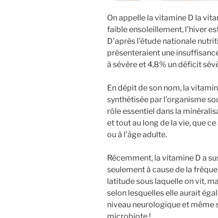
On appelle la vitamine D la vit
faible ensoleillement, l’hiver 
D’après l’étude nationale nutri
présenteraient une insuffisanc
à sévère et 4,8% un déficit sév
En dépit de son nom, la vitamin
synthétisée par l’organisme sous
rôle essentiel dans la minérali
et tout au long de la vie, que c
ou à l’âge adulte.
Récemment, la vitamine D a sus
seulement à cause de la fréquen
latitude sous laquelle on vit, 
selon lesquelles elle aurait ég
niveau neurologique et même su
microbiote !