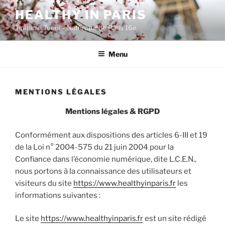
Aller
HEALTHY IN PARIS
au
Tiphanie Tueni – Naturopathe Paris 16e
contenu
principal
Menu
MENTIONS LÉGALES
Mentions légales & RGPD
Conformément aux dispositions des articles 6-III et 19
de la Loi n° 2004-575 du 21 juin 2004 pour la
Confiance dans l’économie numérique, dite L.C.E.N.,
nous portons à la connaissance des utilisateurs et
visiteurs du site
https://www.healthyinparis.fr
les
informations suivantes :
Le site
https://www.healthyinparis.fr
est un site rédigé