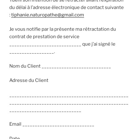
du délai à l’adresse électronique de contact suivante
:
tiphanie.naturopathe@gmail.com
Je vous notifie par la présente ma rétractation du
contrat de prestation de service
_____________________________ que j’ai signé le
__________________.
Nom du Client ____________________________
Adresse du Client
________________________________________________
________________________________________________
_____________________________
Email _____________________________
Date ______________________________